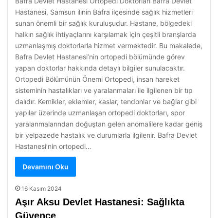
Bafra Devlet Hastanesi Ortopedi Doktorları Bafra Devlet
Hastanesi, Samsun ilinin Bafra ilçesinde sağlık hizmetleri
sunan önemli bir sağlık kuruluşudur. Hastane, bölgedeki
halkın sağlık ihtiyaçlarını karşılamak için çeşitli branşlarda
uzmanlaşmış doktorlarla hizmet vermektedir. Bu makalede,
Bafra Devlet Hastanesi’nin ortopedi bölümünde görev
yapan doktorlar hakkında detaylı bilgiler sunulacaktır.
Ortopedi Bölümünün Önemi Ortopedi, insan hareket
sisteminin hastalıkları ve yaralanmaları ile ilgilenen bir tıp
dalıdır. Kemikler, eklemler, kaslar, tendonlar ve bağlar gibi
yapılar üzerinde uzmanlaşan ortopedi doktorları, spor
yaralanmalarından doğuştan gelen anomalilere kadar geniş
bir yelpazede hastalık ve durumlarla ilgilenir. Bafra Devlet
Hastanesi’nin ortopedi…
Devamını Oku
16 Kasım 2024
Aşır Aksu Devlet Hastanesi: Sağlıkta
Güvence