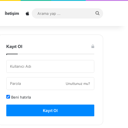
Sitemap
Arama
İletişim
yap
...
Kayıt Ol
Unuttunuz mu?
Beni hatırla
Kayıt Ol