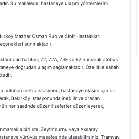
tadır. Bu makalede, hastaneye ulaşım yöntemlerini
Bakırköy Mazhar Osman Ruh ve Sinir Hastalıkları
 seçenekleri sunmaktadır.
larından bazıları, 72, 72A, 76E ve 92 numaralı otobüs
staneye doğrudan ulaşım sağlamaktadır. Özellikle sabah
tedir.
da bulunan metro istasyonu, hastaneye ulaşım için bir
arak, Bakırköy istasyonunda inebilir ve oradan
nün her saatinde düzenli seferler düzenleyerek,
unmamakla birlikte, Zeytinburnu veya Aksaray
astaneye yürüyüş mesafesinde ulaşabilirsiniz. Tramvay,