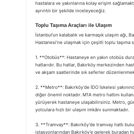
hastalara ve yakınlarına kolay erişim sağlamak
ayrıntılı bir şekilde inceleyeceğiz.
Toplu Taşıma Araçları ile Ulaşım
İstanbul’un kalabalık ve karmaşık ulaşım ağı, 
Hastanesi’ne ulaşmak için çeşitli toplu taşıma
1. **Otobüs**: Hastaneye en yakın otobüs durak
hatlarıdır. Bu hatlar, Bakırköy merkezinden ha
ve akşam saatlerinde sık seferler düzenlenmek
2. **Metro**: Bakırköy’de İDO İskelesi yakının
diğer önemli noktadır. M1A metro hattını kullan
yürüyerek hastaneye ulaşabilirsiniz. Metro, gü
yolculara hızlı bir ulaşım imkânı sunmaktadır.
3. **Tramvay**: Bakırköy’de tramvay hattı bul
istasyonlarından Bakırköy’e gelerek buradan h