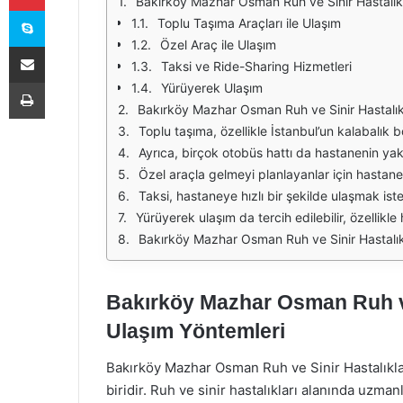
Bakırköy Mazhar Osman Ruh ve Sinir Hastalıkl
Skype
Toplu Taşıma Araçları ile Ulaşım
Özel Araç ile Ulaşım
E-Posta ile paylaş
Taksi ve Ride-Sharing Hizmetleri
Yazdır
Yürüyerek Ulaşım
Bakırköy Mazhar Osman Ruh ve Sinir Hastalıkları Hastanesi'ne ulaşım, İstanbul’un yoğun trafiği göz önüne alındığında, hastaların ve ziyaretçilerin dikkat etmesi gereken önemli bir kon
Toplu taşıma, özellikle İstanbul’un kalabalık bölgelerinde tercih edilen bir ulaşım şeklidir. Bakırköy Mazhar Osman Ruh ve Sinir Hastalıkları Hastanesi'ne ulaşmak için en uygun toplu taşı
Ayrıca, birçok otobüs hattı da hastanenin yakınlarından geçmektedir. Özellikle Bakırköy merkezinden hareket eden otobüsler, hastaneye ulaşımda sıklıkla tercih edilmektedir.
Özel araçla gelmeyi planlayanlar için hastanenin çevresinde otopark olanakları bulunmaktadır. Ancak, İstanbul'un yoğun trafiği ve park yeri bulmanın zorluğu gö
Taksi, hastaneye hızlı bir şekilde ulaşmak isteyenler için alternatif bir seçenektir. İstanbul'da taksi kullanmak, özellikle acil durumlarda veya toplu taş
Yürüyerek ulaşım da tercih edilebilir, özellikle hastane çevresinde yaşayanlar veya yakın bölgelerde bulunanlar için. Hastanenin konumu, çevresindeki y
Bakırköy Mazhar Osman Ruh ve Sinir Hastalıkları Hastanesi'ne ulaşım için birçok seçenek bulunmaktadır. Toplu taşıma, özel araç ve taksi gibi alternatifler saye
Bakırköy Mazhar Osman Ruh ve
Ulaşım Yöntemleri
Bakırköy Mazhar Osman Ruh ve Sinir Hastalıklar
biridir. Ruh ve sinir hastalıkları alanında uzmanl