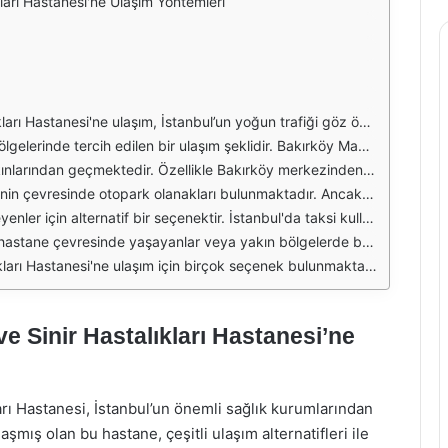
arı Hastanesi'ne Ulaşım Yöntemleri
udur. Hastane, Bakırköy ilçesinde yer aldığı için, farklı ulaşım yöntemleri ile kolayca erişilebilir. Toplu taşıma, özel araç veya taksi gibi seçenekler, hastaneye ulaşımda tercih edilebilecek yollar arasında bulunmaktadır.
ma seçenekleri arasında otobüs ve metro bulunmaktadır. Bakırköy'deki metro istasyonu, hastaneye oldukça yakın bir konumda yer almaktadır. Metro ile seyahat edenler, Bakırköy istasyonunda inerek hastaneye yürüyerek ulaşabilirler.
 Otobüs durakları hastanenin çevresinde yer aldığından, otobüsle gelenler için ulaşım oldukça kolaydır. Bu yüzden, toplu taşıma ile seyahat edenlerin otobüs saatlerini ve güzergahlarını kontrol etmeleri önemlidir.
z önüne alındığında, özel araçla seyahat etmenin bazen zaman alıcı olabileceği unutulmamalıdır. Özellikle mesai saatlerinde ve hafta sonları trafiğin yoğun olabileceği göz önünde bulundurulmalıdır.
ıma ile ulaşımın zor olduğu saatlerde oldukça pratik bir çözüm sunmaktadır. Taksi ile seyahat edenler, Bakırköy Mazhar Osman Ruh ve Sinir Hastalıkları Hastanesi'ne direkt olarak ulaşabilirler.
erleşim alanlarına yakınlığı sayesinde yürüyerek ulaşım imkanı sağlamaktadır. Yürüyerek gidilmesi durumunda, hastanenin çevresindeki yolların ve kaldırımların durumu dikkate alınmalıdır.
sinde, hastaneye ulaşım oldukça kolay hale gelmektedir. Ziyaretçilerin, hangi ulaşım yöntemini seçeceklerini planlarken trafik durumunu ve ulaşım sürelerini göz önünde bulundurmaları önerilmektedir.
 Sinir Hastalıkları Hastanesi’ne
ı Hastanesi, İstanbul’un önemli sağlık kurumlarından
aşmış olan bu hastane, çeşitli ulaşım alternatifleri ile