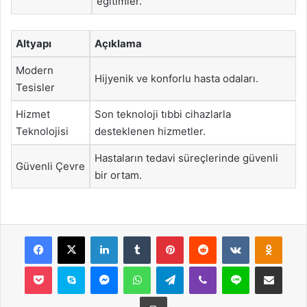
eğitimler.
Altyapı
Açıklama
Modern
Hijyenik ve konforlu hasta odaları.
Tesisler
Hizmet
Son teknoloji tıbbi cihazlarla
Teknolojisi
desteklenen hizmetler.
Hastaların tedavi süreçlerinde güvenli
Güvenli Çevre
bir ortam.
Facebook
X
LinkedIn
Tumblr
Pinterest
Reddit
VKontakte
Odnok
Pocket
Skype
Messenger
WhatsApp
Telegram
Viber
Line
E-Posta ile payla
Yazdır