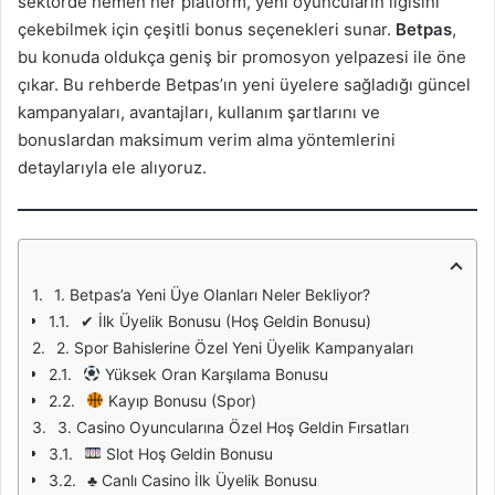
sektörde hemen her platform, yeni oyuncuların ilgisini
çekebilmek için çeşitli bonus seçenekleri sunar.
Betpas
,
bu konuda oldukça geniş bir promosyon yelpazesi ile öne
çıkar. Bu rehberde Betpas’ın yeni üyelere sağladığı güncel
kampanyaları, avantajları, kullanım şartlarını ve
bonuslardan maksimum verim alma yöntemlerini
detaylarıyla ele alıyoruz.
1. Betpas’a Yeni Üye Olanları Neler Bekliyor?
✔ İlk Üyelik Bonusu (Hoş Geldin Bonusu)
2. Spor Bahislerine Özel Yeni Üyelik Kampanyaları
Yüksek Oran Karşılama Bonusu
Kayıp Bonusu (Spor)
3. Casino Oyuncularına Özel Hoş Geldin Fırsatları
Slot Hoş Geldin Bonusu
♣ Canlı Casino İlk Üyelik Bonusu