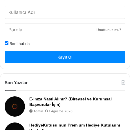
Unuttunuz mu?
Beni hatırla
Kayıt Ol
Son Yazılar
E-İmza Nasıl Alınır? (Bireysel ve Kurumsal
Başvurular İçin)
Admin
1 Ağustos 2026
HediyeKutusu’nun Premium Hediye Kutularını