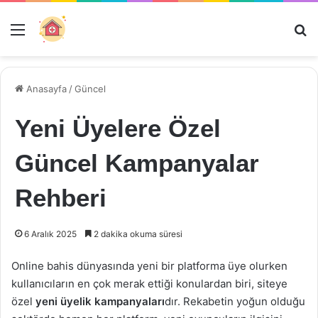
Menü
Ar
Anasayfa
/
Güncel
Yeni Üyelere Özel
Güncel Kampanyalar
Rehberi
6 Aralık 2025
2 dakika okuma süresi
Online bahis dünyasında yeni bir platforma üye olurken
kullanıcıların en çok merak ettiği konulardan biri, siteye
özel
yeni üyelik kampanyaları
dır. Rekabetin yoğun olduğu