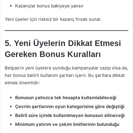
Kazançlar bonus bakiyeye yansır
Yeni üyeler için risksiz bir kazanç fırsatı sunar.
5. Yeni Üyelerin Dikkat Etmesi
Gereken Bonus Kuralları
Betpas’ın yeni üyelere sunduğu kampanyalar cazip olsa da,
her bonus belirli kullanım şartları içerir. Bu şartlara dikkat
etmek önemlidir:
Bonusun yalnızca tek hesapta kullanılabileceği
Çevrim şartlarının oyun kategorisine göre değiştiği
Belirli süre içinde kullanılmayan bonusun silineceği
Minimum yatırım ve çekim limitlerinin bulunduğu