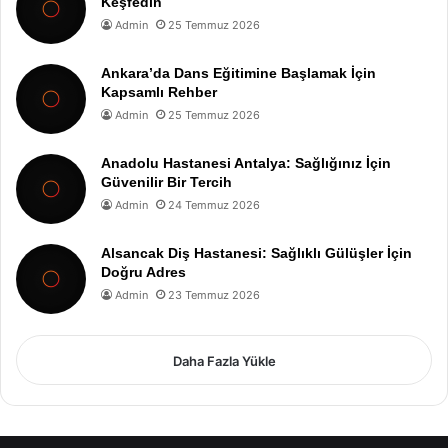
Keşfedin
Admin
25 Temmuz 2026
Ankara’da Dans Eğitimine Başlamak İçin
Kapsamlı Rehber
Admin
25 Temmuz 2026
Anadolu Hastanesi Antalya: Sağlığınız İçin
Güvenilir Bir Tercih
Admin
24 Temmuz 2026
Alsancak Diş Hastanesi: Sağlıklı Gülüşler İçin
Doğru Adres
Admin
23 Temmuz 2026
Daha Fazla Yükle