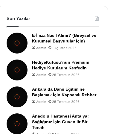
Son Yazılar
E-İmza Nasıl Alınır? (Bireysel ve
Kurumsal Başvurular İçin)
Admin
1 Ağustos 2026
HediyeKutusu’nun Premium
Hediye Kutularını Keşfedin
Admin
25 Temmuz 2026
Ankara’da Dans Eğitimine
Başlamak İçin Kapsamlı Rehber
Admin
25 Temmuz 2026
Anadolu Hastanesi Antalya:
Sağlığınız İçin Güvenilir Bir
Tercih