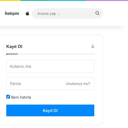
Sitemap
Arama
İletişim
yap
...
Kayıt Ol
Unuttunuz mu?
Beni hatırla
Kayıt Ol