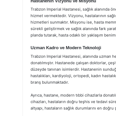
Hastanenin Vizyonu ve Misyonu
Trabzon Imperial Hastanesi, sağlık alanında ö
hizmet vermektedir. Vizyonu, hastalarının sağlığı
hizmetleri sunmaktır. Misyonu ise, hasta memnu
sürekli geliştirmek ve sağlık alanında fark yara
planda tutarak, hasta odaklı bir yaklaşım beni
Uzman Kadro ve Modern Teknoloji
Trabzon Imperial Hastanesi, alanında uzman hek
donatılmıştır. Hastanede çalışan doktorlar, çeş
düzeyde tanınan isimlerdir. Hastanenin sunduğu
hastalıkları, kardiyoloji, ortopedi, kadın hastalı
branş bulunmaktadır.
Ayrıca, hastane, modern tıbbi cihazlarla donatı
cihazları, hastaların doğru teşhis ve tedavi sü
altyapı, hastaların sağlık durumlarını en doğru