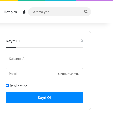
Sitemap
Arama
İletişim
yap
...
Kayıt Ol
Unuttunuz mu?
Beni hatırla
Kayıt Ol