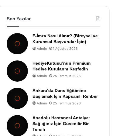
Son Yazılar
E-İmza Nasıl Alınır? (Bireysel ve
Kurumsal Başvurular İçin)
Admin
1 Ağustos 2026
HediyeKutusu’nun Premium
Hediye Kutularını Keşfedin
Admin
25 Temmuz 2026
Ankara’da Dans Eğitimine
Başlamak İçin Kapsamlı Rehber
Admin
25 Temmuz 2026
Anadolu Hastanesi Antalya:
Sağlığınız İçin Güvenilir Bir
Tercih