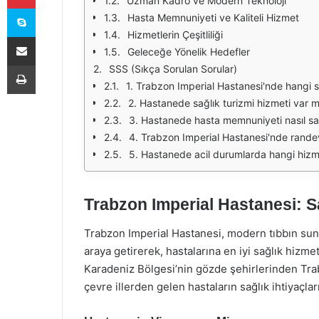
Uzman Kadro ve Modern Teknoloji
Skype
Hasta Memnuniyeti ve Kaliteli Hizmet
Hizmetlerin Çeşitliliği
E-Posta ile paylaş
Geleceğe Yönelik Hedefler
Yazdır
SSS (Sıkça Sorulan Sorular)
1. Trabzon Imperial Hastanesi'nde hangi s
2. Hastanede sağlık turizmi hizmeti var m
3. Hastanede hasta memnuniyeti nasıl s
4. Trabzon Imperial Hastanesi'nde randevu
5. Hastanede acil durumlarda hangi hizm
Trabzon Imperial Hastanesi: S
Trabzon Imperial Hastanesi, modern tıbbın sun
araya getirerek, hastalarına en iyi sağlık hizm
Karadeniz Bölgesi’nin gözde şehirlerinden Tr
çevre illerden gelen hastaların sağlık ihtiyaçla