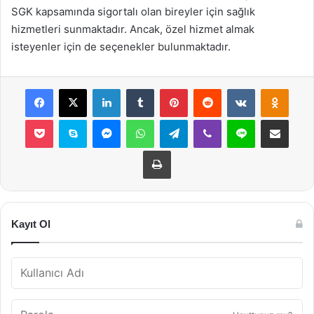
SGK kapsamında sigortalı olan bireyler için sağlık
hizmetleri sunmaktadır. Ancak, özel hizmet almak
isteyenler için de seçenekler bulunmaktadır.
Facebook
X
LinkedIn
Tumblr
Pinterest
Reddit
VKontakte
Odnok
Pocket
Skype
Messenger
WhatsApp
Telegram
Viber
Line
E-Posta ile payla
Yazdır
Kayıt Ol