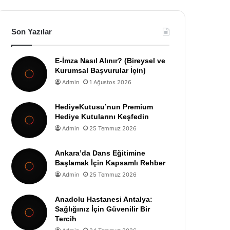
Son Yazılar
E-İmza Nasıl Alınır? (Bireysel ve
Kurumsal Başvurular İçin)
Admin
1 Ağustos 2026
HediyeKutusu’nun Premium
Hediye Kutularını Keşfedin
Admin
25 Temmuz 2026
Ankara’da Dans Eğitimine
Başlamak İçin Kapsamlı Rehber
Admin
25 Temmuz 2026
Anadolu Hastanesi Antalya:
Sağlığınız İçin Güvenilir Bir
Tercih