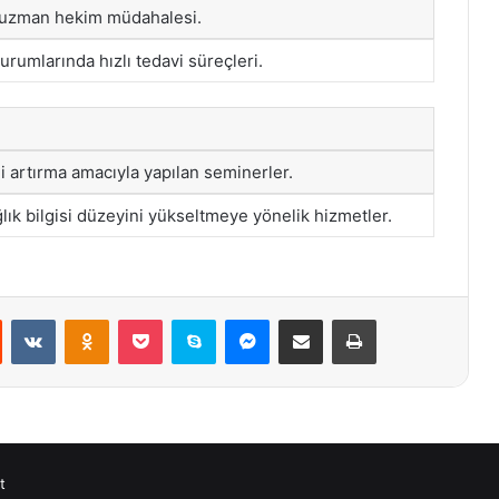
a uzman hekim müdahalesi.
durumlarında hızlı tedavi süreçleri.
ni artırma amacıyla yapılan seminerler.
ık bilgisi düzeyini yükseltmeye yönelik hizmetler.
st
Reddit
VKontakte
Odnoklassniki
Pocket
Skype
Messenger
E-Posta ile paylaş
Yazdır
t