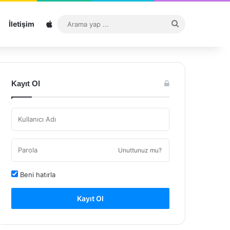
Sitemap
Arama
İletişim
yap
...
Kayıt Ol
Unuttunuz mu?
Beni hatırla
Kayıt Ol