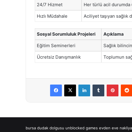
24/7 Hizmet
Her türlü acil durumd
Hızlı Müdahale
Aciliyet taşıyan sağlık 
Sosyal Sorumluluk Projeleri
Açıklama
Eğitim Seminerleri
Sağlık bilinci
Ücretsiz Danışmanlık
Toplumun sağl
Facebook
X
LinkedIn
Tumblr
Pintere
bursa dudak dolgusu
unblocked games
evden eve nakliya