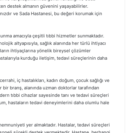
ten destek almanın güvenini yaşayabilirler.
ğınızdır ve Sada Hastanesi, bu değeri korumak için
sunma amacıyla çeşitli tıbbi hizmetler sunmaktadır.
ik altyapısıyla, sağlık alanında her türlü ihtiyacı
ların ihtiyaçlarına yönelik bireysel çözümler
stalarıyla kurduğu iletişim, tedavi süreçlerinin daha
rrahi, iç hastalıkları, kadın doğum, çocuk sağlığı ve
er bir branş, alanında uzman doktorlar tarafından
ern tıbbi cihazlar sayesinde tanı ve tedavi süreçleri
durum, hastaların tedavi deneyimlerini daha olumlu hale
emnuniyeti yer almaktadır. Hastalar, tedavi süreçleri
soneli sürekli destek vermektedir. Hastane, herhangi