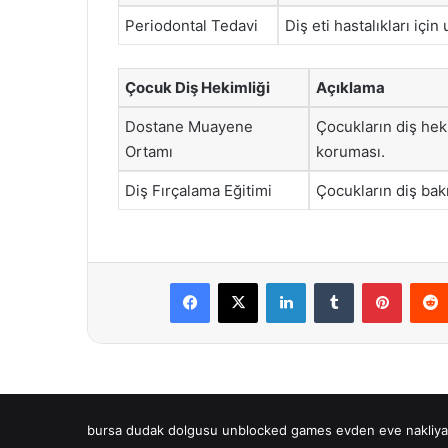
Periodontal Tedavi
Diş eti hastalıkları içi
Çocuk Diş Hekimliği
Açıklama
Dostane Muayene
Çocukların diş hek
Ortamı
koruması.
Diş Fırçalama Eğitimi
Çocukların diş bak
Facebook
X
LinkedIn
Tumblr
Pintere
bursa dudak dolgusu
unblocked games
evden eve nakliya