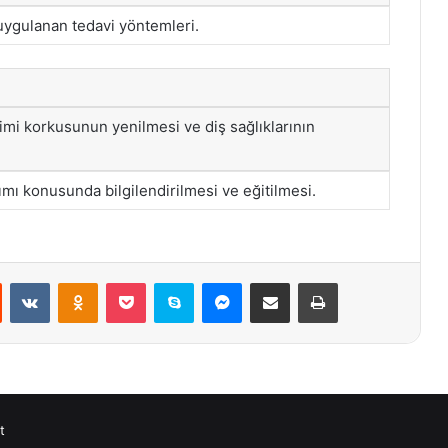
n uygulanan tedavi yöntemleri.
imi korkusunun yenilmesi ve diş sağlıklarının
ımı konusunda bilgilendirilmesi ve eğitilmesi.
st
Reddit
VKontakte
Odnoklassniki
Pocket
Skype
Messenger
E-Posta ile paylaş
Yazdır
t