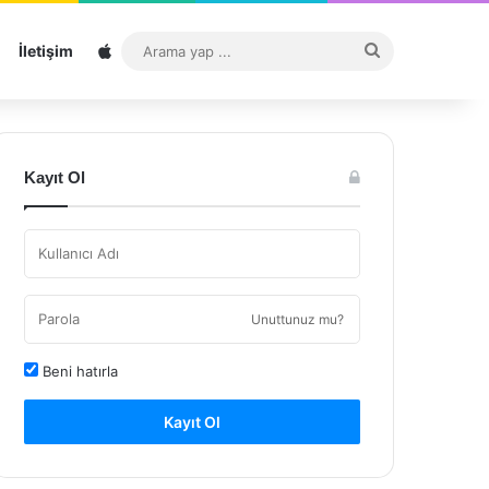
Sitemap
Arama
İletişim
yap
...
Kayıt Ol
Unuttunuz mu?
Beni hatırla
Kayıt Ol