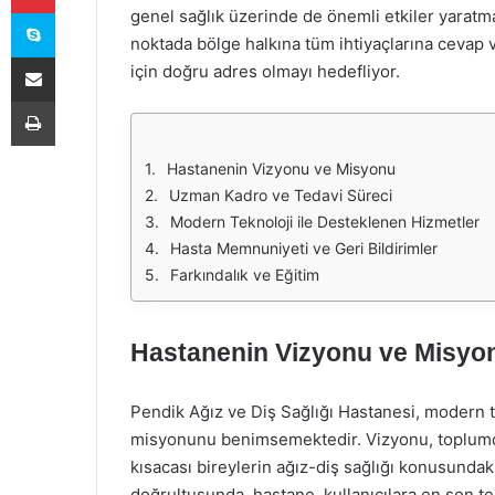
Skype
genel sağlık üzerinde de önemli etkiler yaratma
noktada bölge halkına tüm ihtiyaçlarına cevap v
E-Posta ile paylaş
için doğru adres olmayı hedefliyor.
Yazdır
Hastanenin Vizyonu ve Misyonu
Uzman Kadro ve Tedavi Süreci
Modern Teknoloji ile Desteklenen Hizmetler
Hasta Memnuniyeti ve Geri Bildirimler
Farkındalık ve Eğitim
Hastanenin Vizyonu ve Misyo
Pendik Ağız ve Diş Sağlığı Hastanesi, modern tı
misyonunu benimsemektedir. Vizyonu, toplumda a
kısacası bireylerin ağız-diş sağlığı konusundak
doğrultusunda, hastane, kullanıcılara en son tek