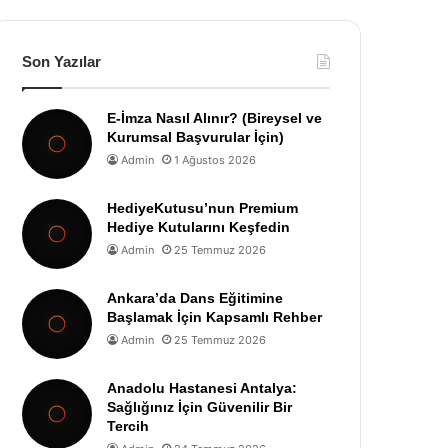
Son Yazılar
E-İmza Nasıl Alınır? (Bireysel ve
Kurumsal Başvurular İçin)
Admin
1 Ağustos 2026
HediyeKutusu’nun Premium
Hediye Kutularını Keşfedin
Admin
25 Temmuz 2026
Ankara’da Dans Eğitimine
Başlamak İçin Kapsamlı Rehber
Admin
25 Temmuz 2026
Anadolu Hastanesi Antalya:
Sağlığınız İçin Güvenilir Bir
Tercih