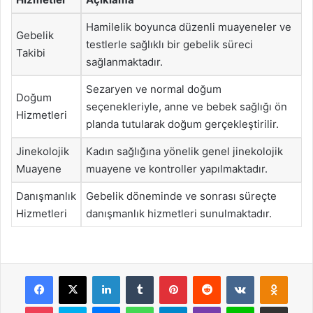
Hamilelik boyunca düzenli muayeneler ve
Gebelik
testlerle sağlıklı bir gebelik süreci
Takibi
sağlanmaktadır.
Sezaryen ve normal doğum
Doğum
seçenekleriyle, anne ve bebek sağlığı ön
Hizmetleri
planda tutularak doğum gerçekleştirilir.
Jinekolojik
Kadın sağlığına yönelik genel jinekolojik
Muayene
muayene ve kontroller yapılmaktadır.
Danışmanlık
Gebelik döneminde ve sonrası süreçte
Hizmetleri
danışmanlık hizmetleri sunulmaktadır.
Facebook
X
LinkedIn
Tumblr
Pinterest
Reddit
VKontakte
Odnok
Pocket
Skype
Messenger
WhatsApp
Telegram
Viber
Line
E-Posta ile payla