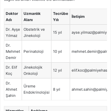
Doktor
Uzmanlık
Tecrübe
İletişim
Adı
Alanı
Yılı
Dr. Ayşe
Obstetrik ve
15 yıl
ayse.yilmaz@palmiyeh
Yılmaz
Jinekoloji
Dr.
Mehmet
Perinatoloji
10 yıl
mehmet.demir@palmiy
Demir
Dr. Elif
Jinekolojik
12 yıl
elif.koc@palmiyehast
Koç
Onkoloji
Dr.
Üreme
Ahmet
8 yıl
ahmet.sahin@palmiye
Endokrinolojisi
Şahin
Hizmetler
Açıklama