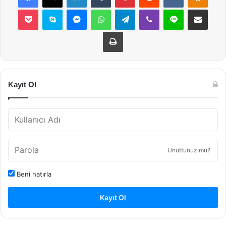
Pocket
Skype
Messenger
WhatsApp
Telegram
Viber
Line
E-Posta ile payla
Yazdır
Kayıt Ol
Unuttunuz mu?
Beni hatırla
Kayıt Ol