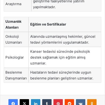
geliştirme faaliyetlerine yatırım
Araştırma
yapılmaktadır.
Uzmanlık
Eğitim ve Sertifikalar
Alanları
Onkoloji
Alanında uzmanlaşmış hekimler, güncel
Uzmanları
tedavi yöntemlerini uygulamaktadır.
Kanser tedavisi sürecinde psikolojik
Psikologlar
destek sağlamak için eğitim almış
uzmanlar.
Beslenme
Hastaların tedavi süreçlerinde uygun
Danışmanları
beslenme planları geliştiren uzmanlar.
Facebook
X
LinkedIn
Tumblr
Pinterest
Reddit
VKontakte
Odnok