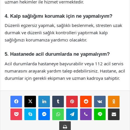
uzman hekimler ile hizmet vermektedir.
4. Kalp sağlığımı korumak için ne yapmalıyım?
Düzenli egzersiz yapmak, sağlıklı beslenmek, stresten uzak
durmak ve düzenli sağlık kontrolleri yaptırmak kalp
sağlığınızı korumanıza yardımcı olacaktır.
5. Hastanede acil durumlarda ne yapmalıyım?
Acil durumlarda hastaneye başvurabilir veya 112 acil servis
numarasını arayarak yardım talep edebilirsiniz. Hastane, acil
durumlar için gerekli ekipman ve uzman kadroya sahiptir.
Facebook
X
LinkedIn
Tumblr
Pinterest
Reddit
VKontakte
Odnok
Pocket
Skype
Messenger
WhatsApp
Telegram
Viber
Line
E-Posta ile payla
Yazdır