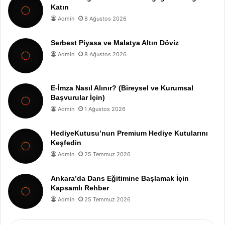
Katın
Admin
8 Ağustos 2026
Serbest Piyasa ve Malatya Altın Döviz
Admin
8 Ağustos 2026
E-İmza Nasıl Alınır? (Bireysel ve Kurumsal
Başvurular İçin)
Admin
1 Ağustos 2026
HediyeKutusu’nun Premium Hediye Kutularını
Keşfedin
Admin
25 Temmuz 2026
Ankara’da Dans Eğitimine Başlamak İçin
Kapsamlı Rehber
Admin
25 Temmuz 2026