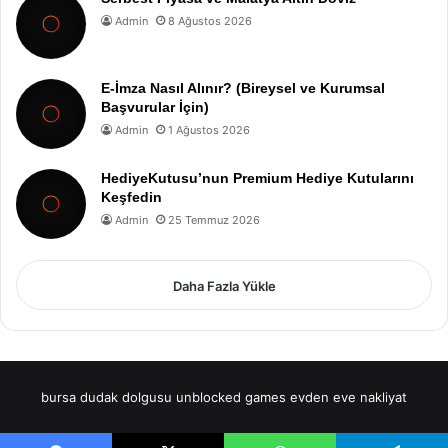
Admin
8 Ağustos 2026
E-İmza Nasıl Alınır? (Bireysel ve Kurumsal
Başvurular İçin)
Admin
1 Ağustos 2026
HediyeKutusu’nun Premium Hediye Kutularını
Keşfedin
Admin
25 Temmuz 2026
Daha Fazla Yükle
bursa dudak dolgusu
unblocked games
evden eve nakliyat