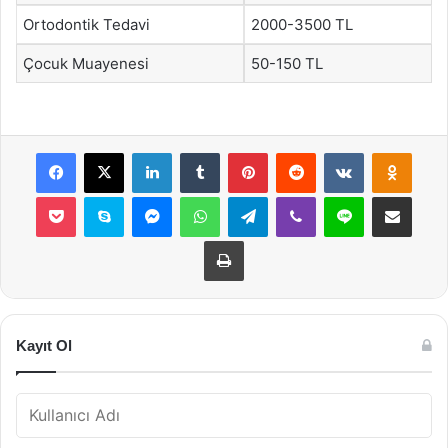
Ortodontik Tedavi
2000-3500 TL
Çocuk Muayenesi
50-150 TL
Facebook
X
LinkedIn
Tumblr
Pinterest
Reddit
VKontakte
Odnok
Pocket
Skype
Messenger
WhatsApp
Telegram
Viber
Line
E-Posta ile payla
Yazdır
Kayıt Ol