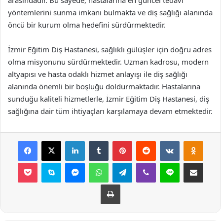
arasındadır. Bu sayede, hastalarına en güncel tedavi
yöntemlerini sunma imkanı bulmakta ve diş sağlığı alanında
öncü bir kurum olma hedefini sürdürmektedir.
İzmir Eğitim Diş Hastanesi, sağlıklı gülüşler için doğru adres
olma misyonunu sürdürmektedir. Uzman kadrosu, modern
altyapısı ve hasta odaklı hizmet anlayışı ile diş sağlığı
alanında önemli bir boşluğu doldurmaktadır. Hastalarına
sunduğu kaliteli hizmetlerle, İzmir Eğitim Diş Hastanesi, diş
sağlığına dair tüm ihtiyaçları karşılamaya devam etmektedir.
Facebook
X
LinkedIn
Tumblr
Pinterest
Reddit
VKontakte
Odnok
Pocket
Skype
Messenger
WhatsApp
Telegram
Viber
Line
E-Posta ile payla
Yazdır