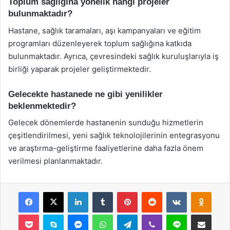
Toplum sağlığına yönelik hangi projeler
bulunmaktadır?
Hastane, sağlık taramaları, aşı kampanyaları ve eğitim
programları düzenleyerek toplum sağlığına katkıda
bulunmaktadır. Ayrıca, çevresindeki sağlık kuruluşlarıyla iş
birliği yaparak projeler geliştirmektedir.
Gelecekte hastanede ne gibi yenilikler
beklenmektedir?
Gelecek dönemlerde hastanenin sunduğu hizmetlerin
çeşitlendirilmesi, yeni sağlık teknolojilerinin entegrasyonu
ve araştırma-geliştirme faaliyetlerine daha fazla önem
verilmesi planlanmaktadır.
Facebook
X
LinkedIn
Tumblr
Pinterest
Reddit
VKontakte
Odnok
Pocket
Skype
Messenger
WhatsApp
Telegram
Viber
Line
E-Posta ile payla