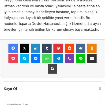
misyonunu başarıyla sürdürmektedir. Modern altyapısı,
uzman kadrosu ve hasta odaklı yaklaşımı ile hastalarına en
iyi hizmeti sunmayı hedefleyen hastane, toplumun sağlık
ihtiyaçlarına duyarlı bir şekilde yanıt vermektedir. Bu
nedenle, Isparta Devlet Hastanesi, sağlık hizmetleri arayan
bireyler için tercih edilen bir kurum olmayı başarmaktadır.
Facebook
X
LinkedIn
Tumblr
Pinterest
Reddit
VKontakte
Odnok
Pocket
Skype
Messenger
WhatsApp
Telegram
Viber
Line
E-Posta ile payla
Yazdır
Kayıt Ol