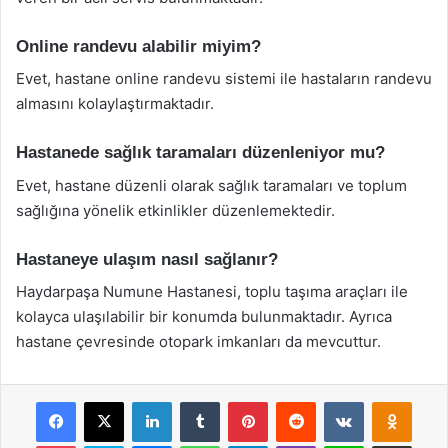
Online randevu alabilir miyim?
Evet, hastane online randevu sistemi ile hastaların randevu
almasını kolaylaştırmaktadır.
Hastanede sağlık taramaları düzenleniyor mu?
Evet, hastane düzenli olarak sağlık taramaları ve toplum
sağlığına yönelik etkinlikler düzenlemektedir.
Hastaneye ulaşım nasıl sağlanır?
Haydarpaşa Numune Hastanesi, toplu taşıma araçları ile
kolayca ulaşılabilir bir konumda bulunmaktadır. Ayrıca
hastane çevresinde otopark imkanları da mevcuttur.
Facebook
X
LinkedIn
Tumblr
Pinterest
Reddit
VKontakte
Odnok
Pocket
Skype
Messenger
WhatsApp
Telegram
Viber
Line
E-Posta ile payla