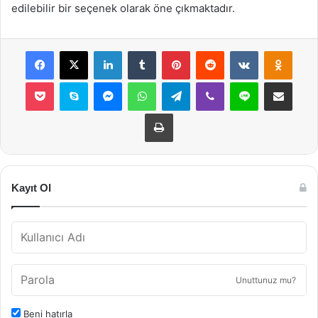
edilebilir bir seçenek olarak öne çıkmaktadır.
Facebook
X
LinkedIn
Tumblr
Pinterest
Reddit
VKontakte
Odnok
Pocket
Skype
Messenger
WhatsApp
Telegram
Viber
Line
E-Posta ile payla
Yazdır
Kayıt Ol
Unuttunuz mu?
Beni hatırla