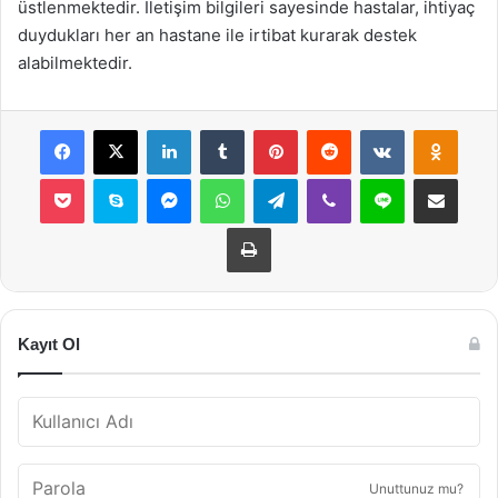
üstlenmektedir. İletişim bilgileri sayesinde hastalar, ihtiyaç
duydukları her an hastane ile irtibat kurarak destek
alabilmektedir.
Facebook
X
LinkedIn
Tumblr
Pinterest
Reddit
VKontakte
Odnok
Pocket
Skype
Messenger
WhatsApp
Telegram
Viber
Line
E-Posta ile payla
Yazdır
Kayıt Ol
Unuttunuz mu?