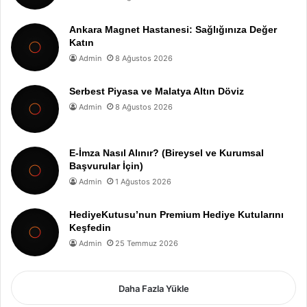
Ankara Magnet Hastanesi: Sağlığınıza Değer
Katın
Admin
8 Ağustos 2026
Serbest Piyasa ve Malatya Altın Döviz
Admin
8 Ağustos 2026
E-İmza Nasıl Alınır? (Bireysel ve Kurumsal
Başvurular İçin)
Admin
1 Ağustos 2026
HediyeKutusu’nun Premium Hediye Kutularını
Keşfedin
Admin
25 Temmuz 2026
Daha Fazla Yükle