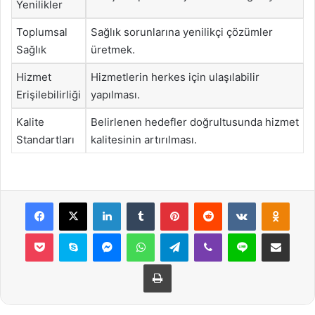
Yenilikler
Toplumsal
Sağlık sorunlarına yenilikçi çözümler
Sağlık
üretmek.
Hizmet
Hizmetlerin herkes için ulaşılabilir
Erişilebilirliği
yapılması.
Kalite
Belirlenen hedefler doğrultusunda hizmet
Standartları
kalitesinin artırılması.
Facebook
X
LinkedIn
Tumblr
Pinterest
Reddit
VKontakte
Odnok
Pocket
Skype
Messenger
WhatsApp
Telegram
Viber
Line
E-Posta ile payla
Yazdır