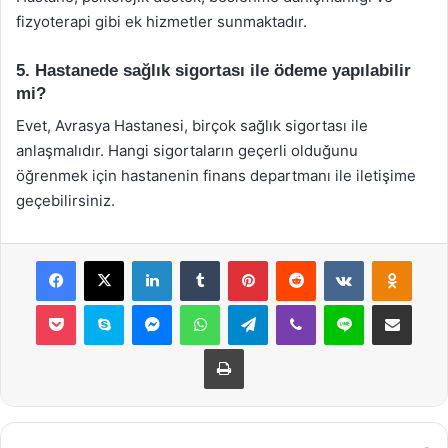
fizyoterapi gibi ek hizmetler sunmaktadır.
5. Hastanede sağlık sigortası ile ödeme yapılabilir
mi?
Evet, Avrasya Hastanesi, birçok sağlık sigortası ile
anlaşmalıdır. Hangi sigortaların geçerli olduğunu
öğrenmek için hastanenin finans departmanı ile iletişime
geçebilirsiniz.
Facebook
X
LinkedIn
Tumblr
Pinterest
Reddit
VKontakte
Odnok
Pocket
Skype
Messenger
WhatsApp
Telegram
Viber
Line
E-Posta ile payla
Yazdır