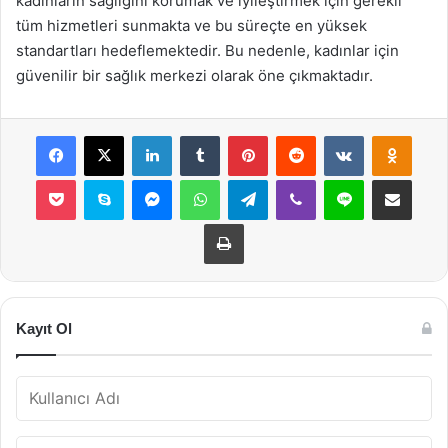
kadınların sağlığını korumak ve iyileştirmek için gerekli
tüm hizmetleri sunmakta ve bu süreçte en yüksek
standartları hedeflemektedir. Bu nedenle, kadınlar için
güvenilir bir sağlık merkezi olarak öne çıkmaktadır.
Facebook
X
LinkedIn
Tumblr
Pinterest
Reddit
VKontakte
Odnok
Pocket
Skype
Messenger
WhatsApp
Telegram
Viber
Line
E-Posta ile payla
Yazdır
Kayıt Ol