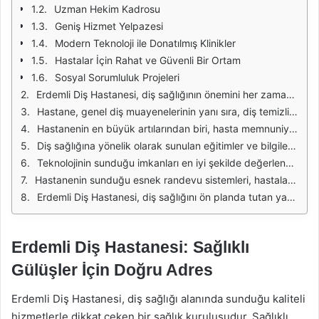
Uzman Hekim Kadrosu
Geniş Hizmet Yelpazesi
Modern Teknoloji ile Donatılmış Klinikler
Hastalar İçin Rahat ve Güvenli Bir Ortam
Sosyal Sorumluluk Projeleri
Erdemli Diş Hastanesi, diş sağlığının önemini her zaman ön planda tutarak, hastalarına en iyi hizmeti sunmayı amaçlamaktadır. Uzman diş hekimleri ve modern teknolojiler ile donatılmış bir altyapıya sahip olan hastane, her yaştan bireyin diş sağlığını koruma ve tedavi etme konusunda güvenilir bir adres olmayı hedefliyor. Hastaların ihtiyaçlarına yönelik kişiselleştirilmiş tedavi planları ile, her bireyin en iyi şekilde hizmet alması sağlanmaktadır.
Hastane, genel diş muayenelerinin yanı sıra, diş temizliği, dolgu, kanal tedavisi, ortodonti ve implant uygulamaları gibi geniş bir tedavi yelpazesine sahiptir. Bu sayede hastalar, ihtiyaç duydukları tüm diş hizmetlerini tek bir çatı altında bulabilmektedir. Erdemli Diş Hastanesi, kaliteli hizmet anlayışı ile tüm diş problemlerine çözüm bulmayı amaçlamaktadır.
Hastanenin en büyük artılarından biri, hasta memnuniyetine verdiği önemdir. Uzman diş hekimleri, hastaların endişelerini dinleyerek, en uygun tedavi yöntemlerini sunmakta ve sürecin her aşamasında hastaları bilgilendirmektedir. Bu yaklaşım, hastaların diş tedavilerine olan güvenini artırmakta ve daha sağlıklı gülüşlere ulaşmalarına yardımcı olmaktadır.
Diş sağlığına yönelik olarak sunulan eğitimler ve bilgilendirme seminerleri, hastaların bilinçlenmesine katkı sağlamaktadır. Erdemli Diş Hastanesi, ağız ve diş sağlığının korunması konusunda toplumu bilinçlendirmek adına çeşitli kampanyalar düzenlemekte ve bu konudaki farkındalığı artırmayı hedeflemektedir.
Teknolojinin sunduğu imkanları en iyi şekilde değerlendiren hastane, dijital röntgen gibi modern cihazlar kullanarak, daha hızlı ve doğru tanı koyma imkanı sunmaktadır. Bu sayede tedavi süreci hızlanmakta ve hastalar daha az zaman kaybetmektedir. Ayrıca, sterilizasyon ve hijyen standartlarına azami derecede dikkat edilmesi, hastaların güvenli bir ortamda tedavi edilmesini sağlamaktadır.
Hastanenin sunduğu esnek randevu sistemleri, hastaların yoğun yaşam temposuna uyum sağlamalarına yardımcı olmaktadır. Online randevu alma imkanı, hastaların zamanlarını daha verimli kullanmalarını sağlarken, aynı zamanda hastane ile iletişimlerini de kolaylaştırmaktadır. Bu sayede, diş sağlığı için gerekli kontrollerin aksatılmadan yapılması mümkün olmaktadır.
Erdemli Diş Hastanesi, diş sağlığını ön planda tutan yaklaşımı ile sadece tedavi değil, aynı zamanda koruyucu hekimlik hizmetleri de sunarak, sağlıklı gülüşler için doğru adres olmaya devam etmektedir. Hastaların hayal ettikleri gülüşe kavuşmalarını sağlamak için çalışmaya devam eden hastane, diş sağlığındaki tüm gelişmeleri takip ederek, en güncel tedavi yöntemlerini uygulamaktadır.
Erdemli Diş Hastanesi: Sağlıklı
Gülüşler İçin Doğru Adres
Erdemli Diş Hastanesi, diş sağlığı alanında sunduğu kaliteli
hizmetlerle dikkat çeken bir sağlık kuruluşudur. Sağlıklı