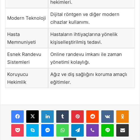
hekimleri.
Dijital röntgen ve diğer modern
Modern Teknoloji
cihazlar kullanımı.
Hasta
Hastaların ihtiyaçlarına yönelik
Memnuniyeti
kişiselleştirilmiş tedavi.
Esnek Randevu
Online randevu imkanı ile zaman
Sistemleri
yönetimi kolaylığı.
Koruyucu
Ağız ve diş sağlığını koruma amaçlı
Hekimlik
eğitimler.
Facebook
X
LinkedIn
Tumblr
Pinterest
Reddit
VKontakte
Odnok
Pocket
Skype
Messenger
WhatsApp
Telegram
Viber
Line
E-Posta ile payla
Yazdır