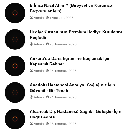
E-İmza Nasıl Alınır? (Bireysel ve Kurumsal
Başvurular İçin)
Admin
1 Ağustos 2026
HediyeKutusu’nun Premium Hediye Kutularını
Keşfedin
Admin
25 Temmuz 2026
Ankara’da Dans Eğitimine Başlamak İçin
Kapsamlı Rehber
Admin
25 Temmuz 2026
Anadolu Hastanesi Antalya: Sağlığınız İçin
Güvenilir Bir Tercih
Admin
24 Temmuz 2026
Alsancak Diş Hastanesi: Sağlıklı Gülüşler İçin
Doğru Adres
Admin
23 Temmuz 2026