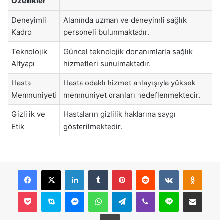
Özellikler
Deneyimli
Alanında uzman ve deneyimli sağlık
Kadro
personeli bulunmaktadır.
Teknolojik
Güncel teknolojik donanımlarla sağlık
Altyapı
hizmetleri sunulmaktadır.
Hasta
Hasta odaklı hizmet anlayışıyla yüksek
Memnuniyeti
memnuniyet oranları hedeflenmektedir.
Gizlilik ve
Hastaların gizlilik haklarına saygı
Etik
gösterilmektedir.
Facebook
X
LinkedIn
Tumblr
Pinterest
Reddit
VKontakte
Odnok
Pocket
Skype
Messenger
WhatsApp
Telegram
Viber
Line
E-Posta ile payla
Yazdır