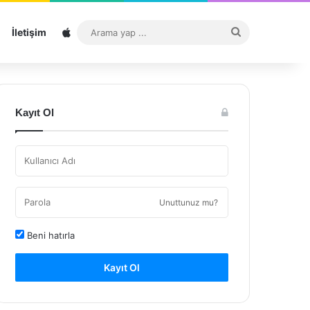
Sitemap
Arama
İletişim
yap
...
Kayıt Ol
Unuttunuz mu?
Beni hatırla
Kayıt Ol