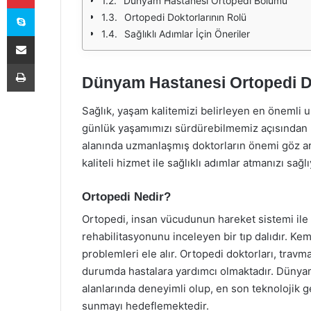
Dünyam Hastanesi Ortopedi Bölümü
Skype
Ortopedi Doktorlarının Rolü
Sağlıklı Adımlar İçin Öneriler
E-Posta ile paylaş
Yazdır
Dünyam Hastanesi Ortopedi Dokt
Sağlık, yaşam kalitemizi belirleyen en önemli un
günlük yaşamımızı sürdürebilmemiz açısından k
alanında uzmanlaşmış doktorların önemi göz a
kaliteli hizmet ile sağlıklı adımlar atmanızı sağlı
Ortopedi Nedir?
Ortopedi, insan vücudunun hareket sistemi ile il
rehabilitasyonunu inceleyen bir tıp dalıdır. Kemik
problemleri ele alır. Ortopedi doktorları, travm
durumda hastalara yardımcı olmaktadır. Dünya
alanlarında deneyimli olup, en son teknolojik g
sunmayı hedeflemektedir.