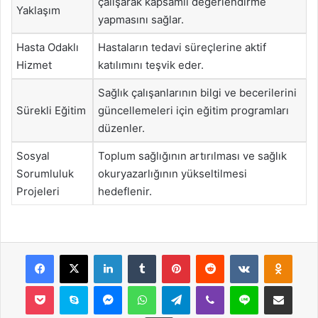
çalışarak kapsamlı değerlendirme
Yaklaşım
yapmasını sağlar.
Hasta Odaklı
Hastaların tedavi süreçlerine aktif
Hizmet
katılımını teşvik eder.
Sağlık çalışanlarının bilgi ve becerilerini
Sürekli Eğitim
güncellemeleri için eğitim programları
düzenler.
Sosyal
Toplum sağlığının artırılması ve sağlık
Sorumluluk
okuryazarlığının yükseltilmesi
Projeleri
hedeflenir.
Facebook
X
LinkedIn
Tumblr
Pinterest
Reddit
VKontakte
Odnok
Pocket
Skype
Messenger
WhatsApp
Telegram
Viber
Line
E-Posta ile payla
Yazdır