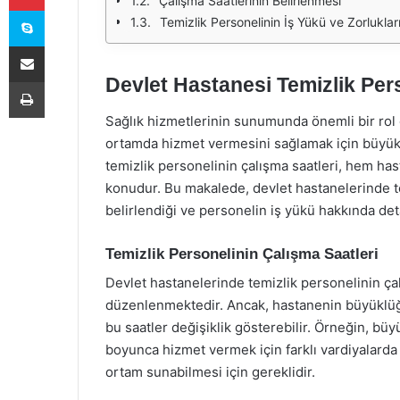
Çalışma Saatlerinin Belirlenmesi
Skype
Temizlik Personelinin İş Yükü ve Zorluklar
E-Posta ile paylaş
Devlet Hastanesi Temizlik Per
Yazdır
Sağlık hizmetlerinin sunumunda önemli bir rol 
ortamda hizmet vermesini sağlamak için büyük b
temizlik personelinin çalışma saatleri, hem hast
konudur. Bu makalede, devlet hastanelerinde tem
belirlendiği ve personelin iş yükü hakkında deta
Temizlik Personelinin Çalışma Saatleri
Devlet hastanelerinde temizlik personelinin çalı
düzenlenmektedir. Ancak, hastanenin büyüklüğün
bu saatler değişiklik gösterebilir. Örneğin, bü
boyunca hizmet vermek için farklı vardiyalarda 
ortam sunabilmesi için gereklidir.