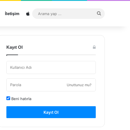
Sitemap
Arama
İletişim
yap
...
Kayıt Ol
Unuttunuz mu?
Beni hatırla
Kayıt Ol