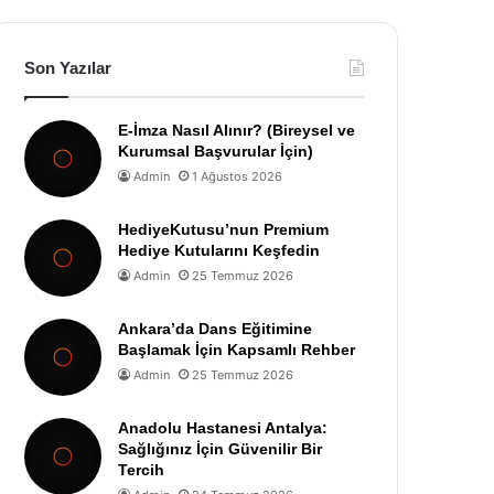
Son Yazılar
E-İmza Nasıl Alınır? (Bireysel ve
Kurumsal Başvurular İçin)
Admin
1 Ağustos 2026
HediyeKutusu’nun Premium
Hediye Kutularını Keşfedin
Admin
25 Temmuz 2026
Ankara’da Dans Eğitimine
Başlamak İçin Kapsamlı Rehber
Admin
25 Temmuz 2026
Anadolu Hastanesi Antalya:
Sağlığınız İçin Güvenilir Bir
Tercih