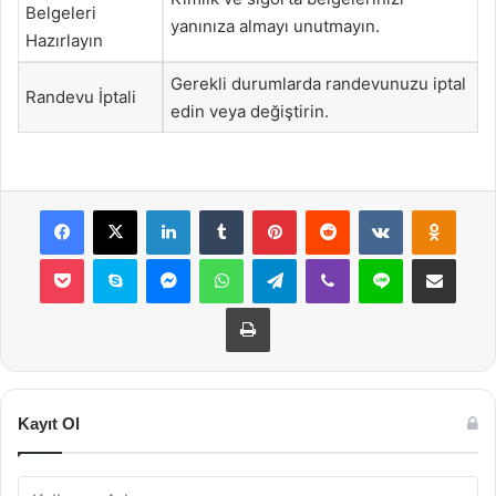
Belgeleri
yanınıza almayı unutmayın.
Hazırlayın
Gerekli durumlarda randevunuzu iptal
Randevu İptali
edin veya değiştirin.
Facebook
X
LinkedIn
Tumblr
Pinterest
Reddit
VKontakte
Odnok
Pocket
Skype
Messenger
WhatsApp
Telegram
Viber
Line
E-Posta ile payla
Yazdır
Kayıt Ol