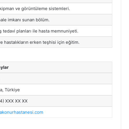
ekipman ve görüntüleme sistemleri.
hale imkanı sunan bölüm.
iş tedavi planları ile hasta memnuniyeti.
e hastalıkların erken teşhisi için eğitim.
ylar
5
a, Türkiye
4) XXX XX XX
akonurhastanesi.com