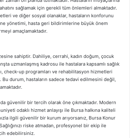
r zaman ön planda tutmaktadır. Hastaların ihtiyaçlarına
ahatını sağlamak için gerekli tüm önlemleri almaktadır.
tleri ve diğer sosyal olanaklar, hastaların konforunu
ane yönetimi, hasta geri bildirimlerine büyük önem
tirmeyi amaçlamaktadır.
esine sahiptir. Dahiliye, cerrahi, kadın doğum, çocuk
branşta uzmanlaşmış kadrosu ile hastalara kapsamlı sağlık
rı, check-up programları ve rehabilitasyon hizmetleri
r. Bu durum, hastaların sadece tedavi edilmesini değil,
lamaktadır.
da güvenilir bir tercih olarak öne çıkmaktadır. Modern
yeti odaklı hizmet anlayışı ile Bursa halkına kaliteli
ızla ilgili güvenilir bir kurum arıyorsanız, Bursa Konur
 Sağlığınızı riske atmadan, profesyonel bir ekip ile
ih edebilirsiniz.