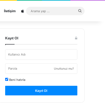
Sitemap
Arama
İletişim
yap
...
Kayıt Ol
Unuttunuz mu?
Beni hatırla
Kayıt Ol