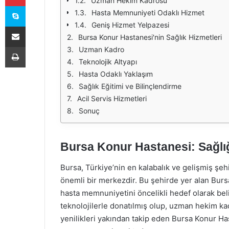
Uzman Hekim Kadrosu
Skype
Hasta Memnuniyeti Odaklı Hizmet
Geniş Hizmet Yelpazesi
E-Posta ile paylaş
Bursa Konur Hastanesi'nin Sağlık Hizmetleri
Yazdır
Uzman Kadro
Teknolojik Altyapı
Hasta Odaklı Yaklaşım
Sağlık Eğitimi ve Bilinçlendirme
Acil Servis Hizmetleri
Sonuç
Bursa Konur Hastanesi: Sağlığı
Bursa, Türkiye’nin en kalabalık ve gelişmiş şehi
önemli bir merkezdir. Bu şehirde yer alan Bursa
hasta memnuniyetini öncelikli hedef olarak bel
teknolojilerle donatılmış olup, uzman hekim ka
yenilikleri yakından takip eden Bursa Konur Has