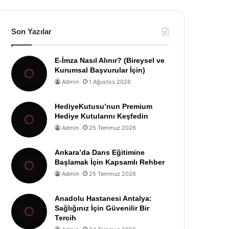
Son Yazılar
E-İmza Nasıl Alınır? (Bireysel ve
Kurumsal Başvurular İçin)
Admin
1 Ağustos 2026
HediyeKutusu’nun Premium
Hediye Kutularını Keşfedin
Admin
25 Temmuz 2026
Ankara’da Dans Eğitimine
Başlamak İçin Kapsamlı Rehber
Admin
25 Temmuz 2026
Anadolu Hastanesi Antalya:
Sağlığınız İçin Güvenilir Bir
Tercih