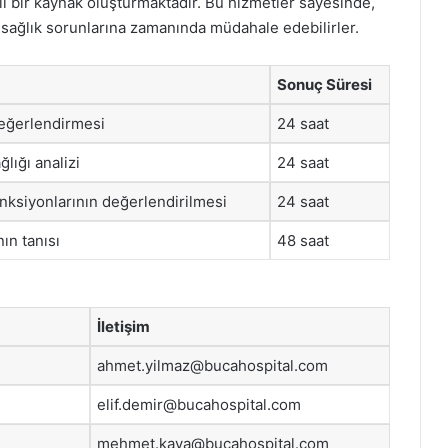
i bir kaynak oluşturmaktadır. Bu hizmetler sayesinde,
e sağlık sorunlarına zamanında müdahale edebilirler.
Sonuç Süresi
eğerlendirmesi
24 saat
lığı analizi
24 saat
nksiyonlarının değerlendirilmesi
24 saat
ın tanısı
48 saat
İletişim
ahmet.yilmaz@bucahospital.com
elif.demir@bucahospital.com
mehmet.kaya@bucahospital.com