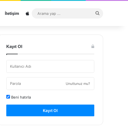
Sitemap
Arama
İletişim
yap
...
Kayıt Ol
Unuttunuz mu?
Beni hatırla
Kayıt Ol