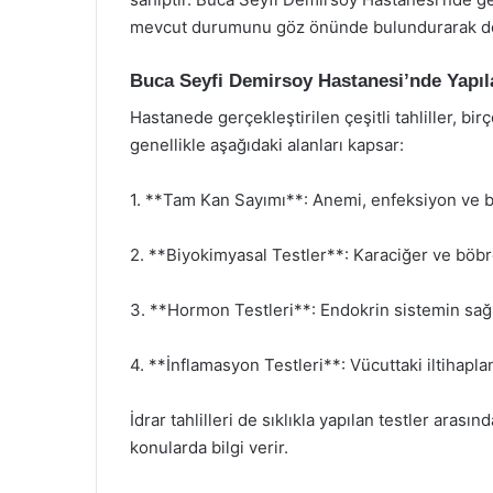
mevcut durumunu göz önünde bulundurarak deta
Buca Seyfi Demirsoy Hastanesi’nde Yapıla
Hastanede gerçekleştirilen çeşitli tahliller, birç
genellikle aşağıdaki alanları kapsar:
1. **Tam Kan Sayımı**: Anemi, enfeksiyon ve bi
2. **Biyokimyasal Testler**: Karaciğer ve böbre
3. **Hormon Testleri**: Endokrin sistemin sağlı
4. **İnflamasyon Testleri**: Vücuttaki iltihap
İdrar tahlilleri de sıklıkla yapılan testler aras
konularda bilgi verir.