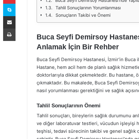
Buca Seyfi Demirsoy Hastanesi'nde Yapılan
Skype
Tahlil Sonuçlarının Yorumlanması
Sonuçların Takibi ve Önemi
E-Posta ile paylaş
Yazdır
Buca Seyfi Demirsoy Hastanesi 
Anlamak İçin Bir Rehber
Buca Seyfi Demirsoy Hastanesi, İzmir’in Buca i
Hastane, hem acil hem de planlı sağlık hizmetl
doktorlarıyla dikkat çekmektedir. Bu hastane, öz
çıkmaktadır. Bu makalede, Buca Seyfi Demirsoy 
nasıl yorumlanması gerektiğini ve sağlık açısın
Tahlil Sonuçlarının Önemi
Tahlil sonuçları, bireylerin sağlık durumunu anlama
ve diğer laboratuvar testleri, vücudun işleyişi 
teşhisi, tedavi sürecinin takibi ve genel sağl
sahiptir. Buca Seyfi Demirsoy Hastanesi’nde gerç