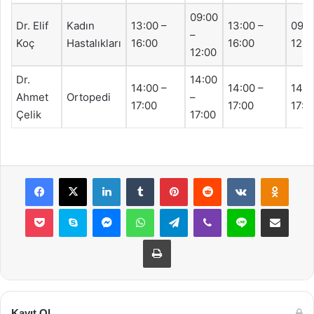
09:00
Dr. Elif
Kadın
13:00 –
13:00 –
09:0
–
Koç
Hastalıkları
16:00
16:00
12:0
12:00
Dr.
14:00
14:00 –
14:00 –
14:0
Ahmet
Ortopedi
–
17:00
17:00
17:0
Çelik
17:00
Facebook
X
LinkedIn
Tumblr
Pinterest
Reddit
VKontakte
Odnok
Pocket
Skype
Messenger
WhatsApp
Telegram
Viber
Line
E-Posta ile payla
Yazdır
Kayıt Ol