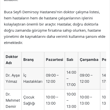
Buca Seyfi Demirsoy Hastanesi’nin doktor çalışma listesi,
hem hastaların hem de hastane çalışanlarının işlerini
kolaylaştıran önemli bir araçtır. Hastalar, doğru doktorla
doğru zamanda görüşme fırsatına sahip olurken, hastane
yönetimi de kaynaklarını daha verimli kullanma şansını elde
etmektedir.
Doktor
Branş
Pazartesi
Salı
Çarşamba
Per
Adı
14:00
Dr. Ayşe
İç
09:00 –
09:00 –
14:0
–
Yılmaz
Hastalıkları
12:00
12:00
17:0
17:00
Dr.
10:00
Çocuk
10:00 –
10:00 –
10:0
Mehmet
–
Sağlığı
13:00
13:00
13:0
Demir
13:00