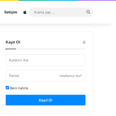
Sitemap
Arama
İletişim
yap
...
Kayıt Ol
Unuttunuz mu?
Beni hatırla
Kayıt Ol