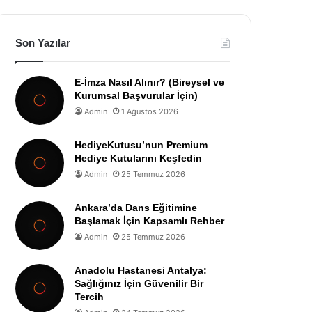
Son Yazılar
E-İmza Nasıl Alınır? (Bireysel ve
Kurumsal Başvurular İçin)
Admin
1 Ağustos 2026
HediyeKutusu’nun Premium
Hediye Kutularını Keşfedin
Admin
25 Temmuz 2026
Ankara’da Dans Eğitimine
Başlamak İçin Kapsamlı Rehber
Admin
25 Temmuz 2026
Anadolu Hastanesi Antalya:
Sağlığınız İçin Güvenilir Bir
Tercih