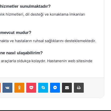
i hizmetler sunulmaktadır?
lık hizmetleri, dil desteği ve konaklama imkanları
ri mevcut mudur?
akta ve hastaların ruhsal sağlıklarını desteklemektedir.
ne nasıl ulaşabilirim?
l araçlarla oldukça kolaydır. Hastanenin web sitesinde
st
Reddit
VKontakte
Odnoklassniki
Pocket
Skype
Messenger
E-Posta ile paylaş
Yazdır