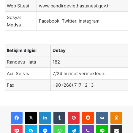
Web Sitesi
www.bandirdevlethastanesi.gov.tr
Sosyal
Facebook, Twitter, Instagram
Medya
İletişim Bilgisi
Detay
Randevu Hattı
182
Acil Servis
7/24 hizmet vermektedir.
Fax
+90 (266) 717 12 13
Facebook
X
LinkedIn
Tumblr
Pinterest
Reddit
VKontakte
Odnok
Pocket
Skype
Messenger
WhatsApp
Telegram
Viber
Line
E-Posta ile payla