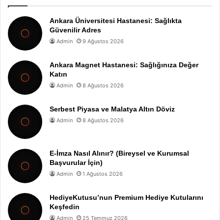
Ankara Üniversitesi Hastanesi: Sağlıkta
Güvenilir Adres
Admin
9 Ağustos 2026
Ankara Magnet Hastanesi: Sağlığınıza Değer
Katın
Admin
8 Ağustos 2026
Serbest Piyasa ve Malatya Altın Döviz
Admin
8 Ağustos 2026
E-İmza Nasıl Alınır? (Bireysel ve Kurumsal
Başvurular İçin)
Admin
1 Ağustos 2026
HediyeKutusu’nun Premium Hediye Kutularını
Keşfedin
Admin
25 Temmuz 2026