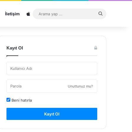
Sitemap
Arama
İletişim
yap
...
Kayıt Ol
Unuttunuz mu?
Beni hatırla
Kayıt Ol