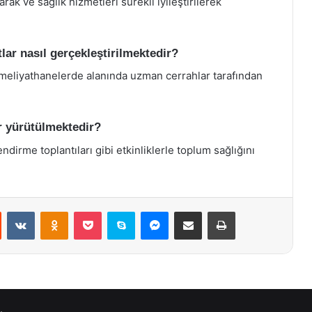
rak ve sağlık hizmetleri sürekli iyileştirilerek
lar nasıl gerçekleştirilmektedir?
ameliyathanelerde alanında uzman cerrahlar tarafından
er yürütülmektedir?
ndirme toplantıları gibi etkinliklerle toplum sağlığını
st
Reddit
VKontakte
Odnoklassniki
Pocket
Skype
Messenger
E-Posta ile paylaş
Yazdır