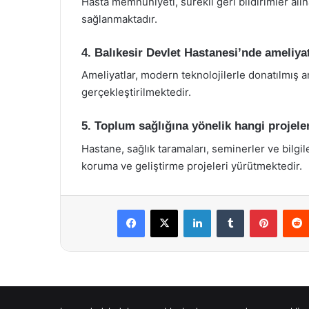
Hasta memnuniyeti, sürekli geri bildirimler alına
sağlanmaktadır.
4. Balıkesir Devlet Hastanesi’nde ameliyat
Ameliyatlar, modern teknolojilerle donatılmış 
gerçekleştirilmektedir.
5. Toplum sağlığına yönelik hangi projel
Hastane, sağlık taramaları, seminerler ve bilgile
koruma ve geliştirme projeleri yürütmektedir.
Facebook
X
LinkedIn
Tumblr
Pintere