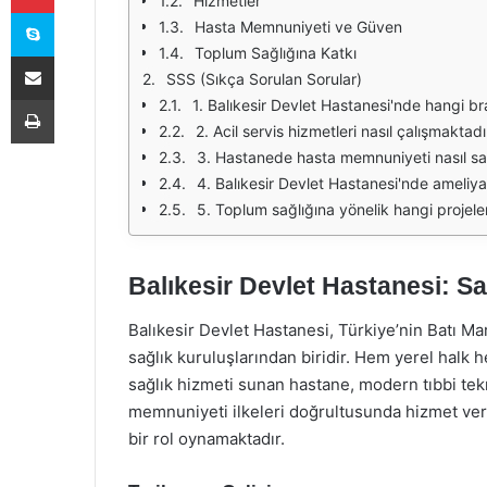
Hizmetler
Skype
Hasta Memnuniyeti ve Güven
Toplum Sağlığına Katkı
E-Posta ile paylaş
SSS (Sıkça Sorulan Sorular)
Yazdır
1. Balıkesir Devlet Hastanesi'nde hangi b
2. Acil servis hizmetleri nasıl çalışmaktadı
3. Hastanede hasta memnuniyeti nasıl s
4. Balıkesir Devlet Hastanesi'nde ameliyat
5. Toplum sağlığına yönelik hangi projele
Balıkesir Devlet Hastanesi: Sa
Balıkesir Devlet Hastanesi, Türkiye’nin Batı Ma
sağlık kuruluşlarından biridir. Hem yerel halk h
sağlık hizmeti sunan hastane, modern tıbbi tekno
memnuniyeti ilkeleri doğrultusunda hizmet vere
bir rol oynamaktadır.