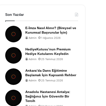
Son Yazılar
E-İmza Nasıl Alınır? (Bireysel ve
Kurumsal Başvurular İçin)
Admin
1 Ağustos 2026
HediyeKutusu’nun Premium
Hediye Kutularını Keşfedin
Admin
25 Temmuz 2026
Ankara’da Dans Eğitimine
Başlamak İçin Kapsamlı Rehber
Admin
25 Temmuz 2026
Anadolu Hastanesi Antalya:
Sağlığınız İçin Güvenilir Bir
Tercih