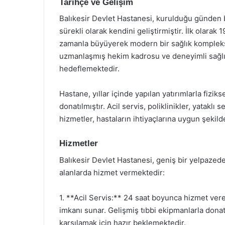
Tarihçe ve Gelişim
Balıkesir Devlet Hastanesi, kurulduğu günden bu
sürekli olarak kendini geliştirmiştir. İlk olarak
zamanla büyüyerek modern bir sağlık kompleksi
uzmanlaşmış hekim kadrosu ve deneyimli sağlık 
hedeflemektedir.
Hastane, yıllar içinde yapılan yatırımlarla fiziks
donatılmıştır. Acil servis, poliklinikler, yatakl
hizmetler, hastaların ihtiyaçlarına uygun şekil
Hizmetler
Balıkesir Devlet Hastanesi, geniş bir yelpazed
alanlarda hizmet vermektedir:
1. **Acil Servis:** 24 saat boyunca hizmet veren
imkanı sunar. Gelişmiş tıbbi ekipmanlarla donatı
karşılamak için hazır beklemektedir.