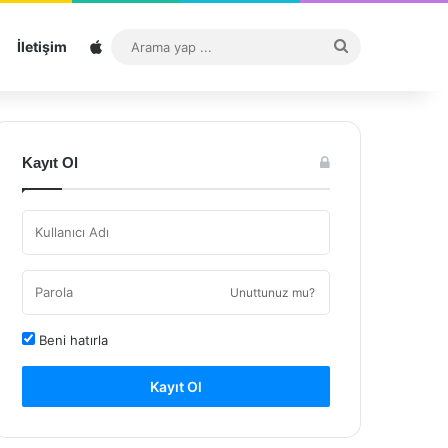
Sitemap
Arama
İletişim
yap
...
Kayıt Ol
Unuttunuz mu?
Beni hatırla
Kayıt Ol