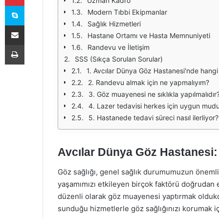
Uzman Kadro
Skype
Modern Tıbbi Ekipmanlar
Sağlık Hizmetleri
E-Posta ile paylaş
Hastane Ortamı ve Hasta Memnuniyeti
Yazdır
Randevu ve İletişim
SSS (Sıkça Sorulan Sorular)
1. Avcılar Dünya Göz Hastanesi'nde hangi 
2. Randevu almak için ne yapmalıyım?
3. Göz muayenesi ne sıklıkla yapılmalıdır
4. Lazer tedavisi herkes için uygun mud
5. Hastanede tedavi süreci nasıl ilerliyor?
Avcılar Dünya Göz Hastanesi: 
Göz sağlığı, genel sağlık durumumuzun önemli b
yaşamımızı etkileyen birçok faktörü doğrudan e
düzenli olarak göz muayenesi yaptırmak oldukç
sunduğu hizmetlerle göz sağlığınızı korumak içi