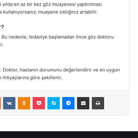
n yılda en az bir kez göz muayenesi yaptırılması
 kullanıyorsanız, muayene sıklığınız artabilir.
r?
ir. Bu nedenle, tedaviye başlamadan önce göz doktoru
r.
ar. Doktor, hastanın durumunu değerlendirir ve en uygun
ihtiyaçlarına göre şekillenir.
st
Reddit
VKontakte
Odnoklassniki
Pocket
Skype
Messenger
E-Posta ile paylaş
Yazdır