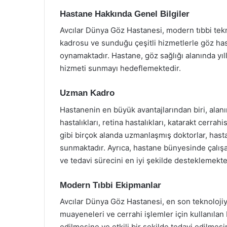
Hastane Hakkında Genel Bilgiler
Avcılar Dünya Göz Hastanesi, modern tıbbi tekn
kadrosu ve sunduğu çeşitli hizmetlerle göz hast
oynamaktadır. Hastane, göz sağlığı alanında yıll
hizmeti sunmayı hedeflemektedir.
Uzman Kadro
Hastanenin en büyük avantajlarından biri, al
hastalıkları, retina hastalıkları, katarakt cerra
gibi birçok alanda uzmanlaşmış doktorlar, hasta
sunmaktadır. Ayrıca, hastane bünyesinde çalış
ve tedavi sürecini en iyi şekilde desteklemekte
Modern Tıbbi Ekipmanlar
Avcılar Dünya Göz Hastanesi, en son teknolojiye
muayeneleri ve cerrahi işlemler için kullanılan
edilmesine ve etkili bir şekilde tedavi edilmesin