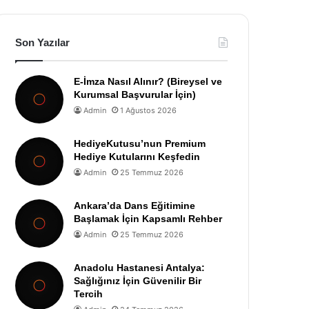
Son Yazılar
E-İmza Nasıl Alınır? (Bireysel ve
Kurumsal Başvurular İçin)
Admin
1 Ağustos 2026
HediyeKutusu’nun Premium
Hediye Kutularını Keşfedin
Admin
25 Temmuz 2026
Ankara’da Dans Eğitimine
Başlamak İçin Kapsamlı Rehber
Admin
25 Temmuz 2026
Anadolu Hastanesi Antalya:
Sağlığınız İçin Güvenilir Bir
Tercih