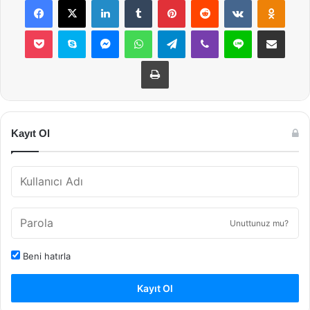
Pocket
Skype
Messenger
WhatsApp
Telegram
Viber
Line
E-Posta ile payla
Yazdır
Kayıt Ol
Unuttunuz mu?
Beni hatırla
Kayıt Ol