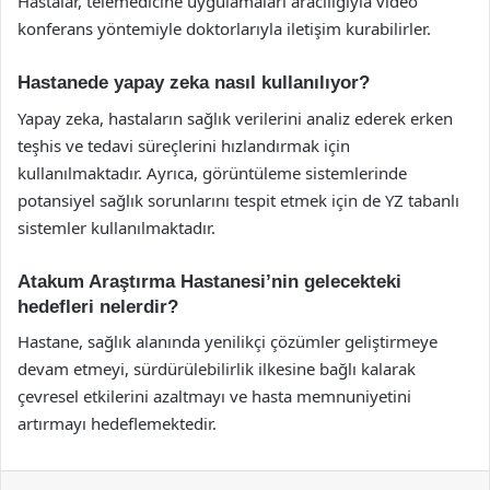
Hastalar, telemedicine uygulamaları aracılığıyla video
konferans yöntemiyle doktorlarıyla iletişim kurabilirler.
Hastanede yapay zeka nasıl kullanılıyor?
Yapay zeka, hastaların sağlık verilerini analiz ederek erken
teşhis ve tedavi süreçlerini hızlandırmak için
kullanılmaktadır. Ayrıca, görüntüleme sistemlerinde
potansiyel sağlık sorunlarını tespit etmek için de YZ tabanlı
sistemler kullanılmaktadır.
Atakum Araştırma Hastanesi’nin gelecekteki
hedefleri nelerdir?
Hastane, sağlık alanında yenilikçi çözümler geliştirmeye
devam etmeyi, sürdürülebilirlik ilkesine bağlı kalarak
çevresel etkilerini azaltmayı ve hasta memnuniyetini
artırmayı hedeflemektedir.
Facebook
X
LinkedIn
Tumblr
Pinterest
Reddit
VKontakte
Odnok